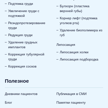
Подтяжка груди
Булхорн (пластика
Увеличение груди с
верхней губы)
подтяжкой
Корнер лифт (подтяжка
Реэндопротезирование
уголков рта)
груди
Удаление биополимера из
Редукция груди
губ
Удаление грудных
Липосакция
имплантов
Липосакция холки
Коррекция тубулярной
груди
Липосакция подбородка
Коррекция сосков
Полезное
Дневники пациентов
Публикация в СМИ
Блог
Памятки пациенту