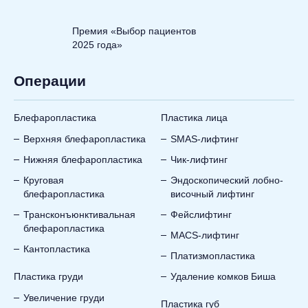
Премия «Выбор пациентов
2025 года»
Операции
Блефаропластика
Пластика лица
Верхняя блефаропластика
SMAS-лифтинг
Нижняя блефаропластика
Чик-лифтинг
Круговая
Эндоскопический лобно-
блефаропластика
височный лифтинг
Трансконъюнктивальная
Фейслифтинг
блефаропластика
MACS-лифтинг
Кантопластика
Платизмопластика
Пластика груди
Удаление комков Биша
Увеличение груди
Пластика губ