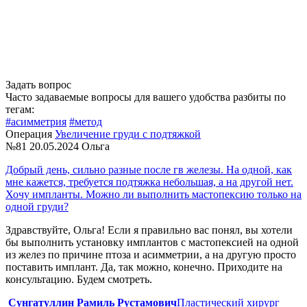
Задать вопрос
Часто задаваемые вопросы для вашего удобства разбиты по
тегам:
#асимметрия
#метод
Операция
Увеличение груди с подтяжкой
№81
20.05.2024
Ольга
Добрый день, сильно разные после гв железы. На одной, как
мне кажется, требуется подтяжка небольшая, а на другой нет.
Хочу импланты. Можно ли выполнить мастопексию только на
одной груди?
Здравствуйте, Ольга! Если я правильно вас понял, вы хотели
бы выполнить установку имплантов с мастопексией на одной
из желез по причине птоза и асимметрии, а на другую просто
поставить имплант. Да, так можно, конечно. Приходите на
консультацию. Будем смотреть.
Сунгатуллин Рамиль Рустамович
Пластический хирург