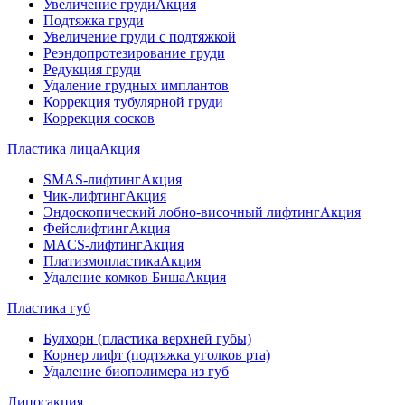
Увеличение груди
Акция
Подтяжка груди
Увеличение груди с подтяжкой
Реэндопротезирование груди
Редукция груди
Удаление грудных имплантов
Коррекция тубулярной груди
Коррекция сосков
Пластика лица
Акция
SMAS-лифтинг
Акция
Чик-лифтинг
Акция
Эндоскопический лобно-височный лифтинг
Акция
Фейслифтинг
Акция
MACS-лифтинг
Акция
Платизмопластика
Акция
Удаление комков Биша
Акция
Пластика губ
Булхорн (пластика верхней губы)
Корнер лифт (подтяжка уголков рта)
Удаление биополимера из губ
Липосакция