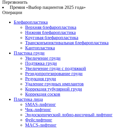
Перезвонить
Премия «Выбор пациентов 2025 года»
Операции
Блефаропластика
Верхняя блефаропластика
Нижняя блефаропластика
Круговая блефаропластика
Трансконъюнктивальная блефаропластика
Кантопластика
Пластика груди
Увеличение груди
Подтяжка груди
Увеличение груди с подтяжкой
Реэндопротезирование груди
Редукция груди
Удаление грудных имплантов
Коррекция тубулярной груди
Коррекция сосков
Пластика лица
SMAS-лифтинг
Чик-лифтинг
Эндоскопический лобно-височный лифтинг
Фейслифтинг
MACS-лифтинг