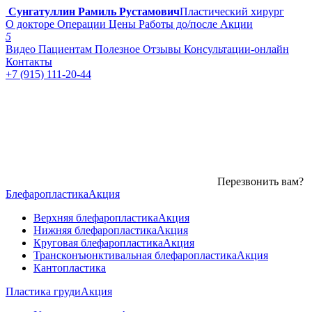
Сунгатуллин Рамиль Рустамович
Пластический хирург
О докторе
Операции
Цены
Работы до/после
Акции
5
Видео
Пациентам
Полезное
Отзывы
Консультации-онлайн
Контакты
+7 (915) 111-20-44
Перезвонить вам?
Блефаропластика
Акция
Верхняя блефаропластика
Акция
Нижняя блефаропластика
Акция
Круговая блефаропластика
Акция
Трансконъюнктивальная блефаропластика
Акция
Кантопластика
Пластика груди
Акция