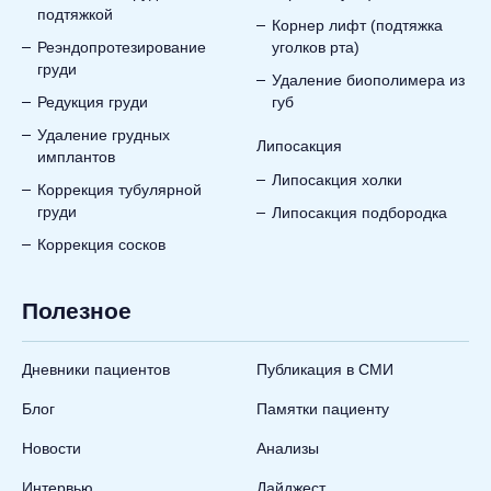
подтяжкой
Корнер лифт (подтяжка
Реэндопротезирование
уголков рта)
груди
Удаление биополимера из
Редукция груди
губ
Удаление грудных
Липосакция
имплантов
Липосакция холки
Коррекция тубулярной
груди
Липосакция подбородка
Коррекция сосков
Полезное
Дневники пациентов
Публикация в СМИ
Блог
Памятки пациенту
Новости
Анализы
Интервью
Дайджест