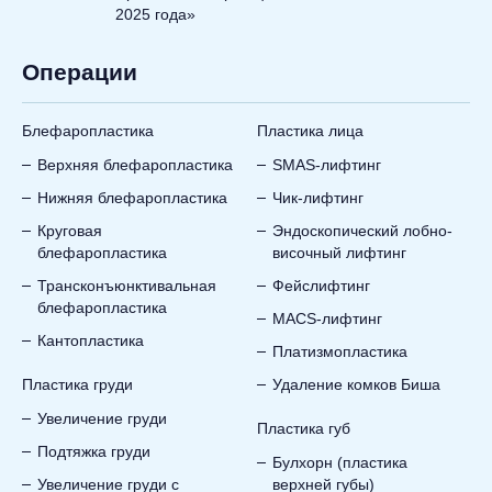
2025 года»
Операции
Блефаропластика
Пластика лица
Верхняя блефаропластика
SMAS-лифтинг
Нижняя блефаропластика
Чик-лифтинг
Круговая
Эндоскопический лобно-
блефаропластика
височный лифтинг
Трансконъюнктивальная
Фейслифтинг
блефаропластика
MACS-лифтинг
Кантопластика
Платизмопластика
Пластика груди
Удаление комков Биша
Увеличение груди
Пластика губ
Подтяжка груди
Булхорн (пластика
Увеличение груди с
верхней губы)