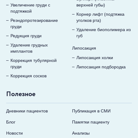
Увеличение груди с
верхней губы)
подтяжкой
Корнер лифт (подтяжка
Реэндопротезирование
уголков рта)
груди
Удаление биополимера из
Редукция груди
губ
Удаление грудных
Липосакция
имплантов
Липосакция холки
Коррекция тубулярной
груди
Липосакция подбородка
Коррекция сосков
Полезное
Дневники пациентов
Публикация в СМИ
Блог
Памятки пациенту
Новости
Анализы