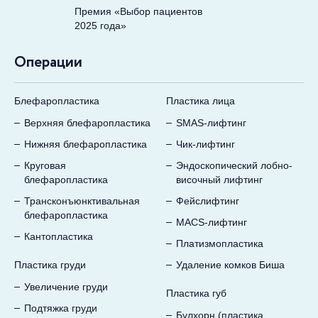
Премия «Выбор пациентов
2025 года»
Операции
Блефаропластика
Пластика лица
Верхняя блефаропластика
SMAS-лифтинг
Нижняя блефаропластика
Чик-лифтинг
Круговая
Эндоскопический лобно-
блефаропластика
височный лифтинг
Трансконъюнктивальная
Фейслифтинг
блефаропластика
MACS-лифтинг
Кантопластика
Платизмопластика
Пластика груди
Удаление комков Биша
Увеличение груди
Пластика губ
Подтяжка груди
Булхорн (пластика