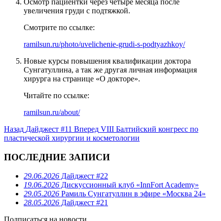
Осмотр пациентки через четыре месяца после
увеличения груди с подтяжкой.
Смотрите по ссылке:
ramilsun.ru/photo/uvelichenie-grudi-s-podtyazhkoy/
Новые курсы повышения квалификации доктора
Сунгатуллина, а так же другая личная информация
хирурга на странице «О докторе».
Читайте по ссылке:
ramilsun.ru/about/
Назад
Дайджест #11
Вперед
VIII Балтийский конгресс по
пластической хирургии и косметологии
ПОСЛЕДНИЕ ЗАПИСИ
29.06.2026
Дайджест #22
19.06.2026
Дискуссионный клуб «InnFort Academy»
29.05.2026
Рамиль Сунгатуллин в эфире «Москва 24»
28.05.2026
Дайджест #21
Подписаться на новости