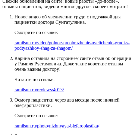
Свежие обновления на сайте: новые работы «до-после»,
отзывы пациентов, видео и многое другое: скорее смотрите!
Новое видео об увеличении груди с подтяжкой для
пациентки доктора Сунгатуллина.
Смотрите по ссылке:
ramilsun.ru/video/polnoe-preobrazhenie-uvelichenie-grudi-s-
podtyazhkoy-shag-za-shagom/
Карина оставила на стороннем сайте отзыв об операции
у Рамиля Рустамовича. Даже такие короткие отзывы
очень важны доктору!
Читайте по ссылке:
ramilsun.ru/reviews/4013/
Осмотр пациентки через два месяца после нижней
блефаропластики.
Смотрите по ссылке:
ramilsun.ru/photo/nizhnyaya-blefaroplastika/