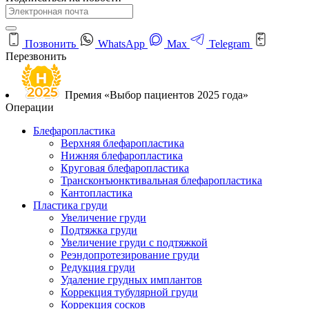
Позвонить
WhatsApp
Max
Telegram
Перезвонить
Премия «Выбор пациентов 2025 года»
Операции
Блефаропластика
Верхняя блефаропластика
Нижняя блефаропластика
Круговая блефаропластика
Трансконъюнктивальная блефаропластика
Кантопластика
Пластика груди
Увеличение груди
Подтяжка груди
Увеличение груди с подтяжкой
Реэндопротезирование груди
Редукция груди
Удаление грудных имплантов
Коррекция тубулярной груди
Коррекция сосков