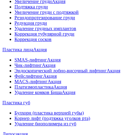
Увеличение груди
Акция
Подтяжка груди
Увеличение груди с подтяжкой
Реэндопротезирование груди
Редукция груди
Удаление грудных имплантов
Коррекция тубулярной груди
Коррекция сосков
Пластика лица
Акция
SMAS-лифтинг
Акция
Чик-лифтинг
Акция
Эндоскопический лобно-височный лифтинг
Акция
Фейслифтинг
Акция
MACS-лифтинг
Акция
Платизмопластика
Акция
Удаление комков Биша
Акция
Пластика губ
Булхорн (пластика верхней губы)
Корнер лифт (подтяжка уголков рта)
Удаление биополимера из губ
Липосакция