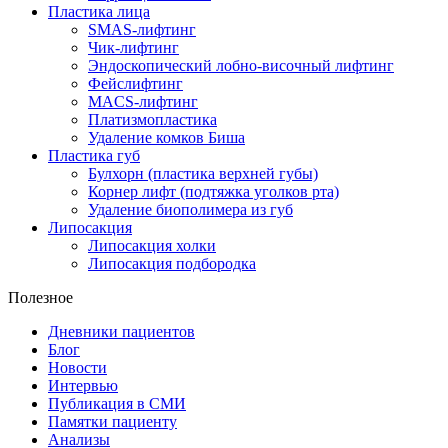
Пластика лица
SMAS-лифтинг
Чик-лифтинг
Эндоскопический лобно-височный лифтинг
Фейслифтинг
MACS-лифтинг
Платизмопластика
Удаление комков Биша
Пластика губ
Булхорн (пластика верхней губы)
Корнер лифт (подтяжка уголков рта)
Удаление биополимера из губ
Липосакция
Липосакция холки
Липосакция подбородка
Полезное
Дневники пациентов
Блог
Новости
Интервью
Публикация в СМИ
Памятки пациенту
Анализы