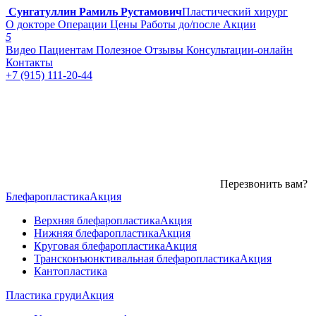
Сунгатуллин Рамиль Рустамович
Пластический хирург
О докторе
Операции
Цены
Работы до/после
Акции
5
Видео
Пациентам
Полезное
Отзывы
Консультации-онлайн
Контакты
+7 (915) 111-20-44
Перезвонить вам?
Блефаропластика
Акция
Верхняя блефаропластика
Акция
Нижняя блефаропластика
Акция
Круговая блефаропластика
Акция
Трансконъюнктивальная блефаропластика
Акция
Кантопластика
Пластика груди
Акция