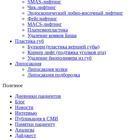
SMAS-лифтинг
Чик-лифтинг
Эндоскопический лобно-височный лифтинг
Фейслифтинг
MACS-лифтинг
Платизмопластика
Удаление комков Биша
Пластика губ
Булхорн (пластика верхней губы)
Корнер лифт (подтяжка уголков рта)
Удаление биополимера из губ
Липосакция
Липосакция холки
Липосакция подбородка
Полезное
Дневники пациентов
Блог
Новости
Интервью
Публикация в СМИ
Памятки пациенту
Анализы
Дайджест