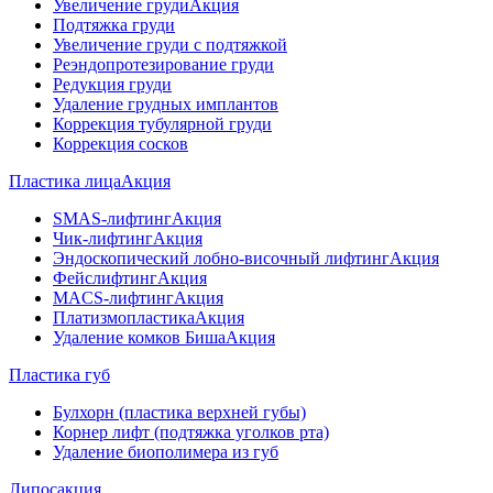
Увеличение груди
Акция
Подтяжка груди
Увеличение груди с подтяжкой
Реэндопротезирование груди
Редукция груди
Удаление грудных имплантов
Коррекция тубулярной груди
Коррекция сосков
Пластика лица
Акция
SMAS-лифтинг
Акция
Чик-лифтинг
Акция
Эндоскопический лобно-височный лифтинг
Акция
Фейслифтинг
Акция
MACS-лифтинг
Акция
Платизмопластика
Акция
Удаление комков Биша
Акция
Пластика губ
Булхорн (пластика верхней губы)
Корнер лифт (подтяжка уголков рта)
Удаление биополимера из губ
Липосакция