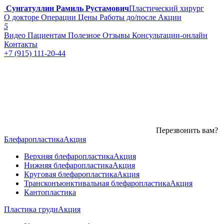
Сунгатуллин Рамиль Рустамович
Пластический хирург
О докторе
Операции
Цены
Работы до/после
Акции
5
Видео
Пациентам
Полезное
Отзывы
Консультации-онлайн
Контакты
+7 (915) 111-20-44
Перезвонить вам?
Блефаропластика
Акция
Верхняя блефаропластика
Акция
Нижняя блефаропластика
Акция
Круговая блефаропластика
Акция
Трансконъюнктивальная блефаропластика
Акция
Кантопластика
Пластика груди
Акция