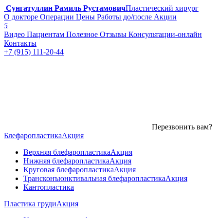
Сунгатуллин Рамиль Рустамович
Пластический хирург
О докторе
Операции
Цены
Работы до/после
Акции
5
Видео
Пациентам
Полезное
Отзывы
Консультации-онлайн
Контакты
+7 (915) 111-20-44
Перезвонить вам?
Блефаропластика
Акция
Верхняя блефаропластика
Акция
Нижняя блефаропластика
Акция
Круговая блефаропластика
Акция
Трансконъюнктивальная блефаропластика
Акция
Кантопластика
Пластика груди
Акция