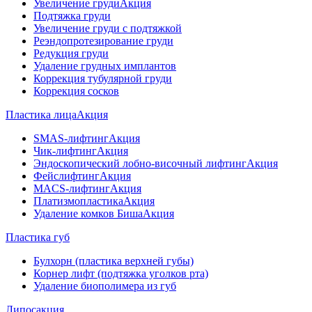
Увеличение груди
Акция
Подтяжка груди
Увеличение груди с подтяжкой
Реэндопротезирование груди
Редукция груди
Удаление грудных имплантов
Коррекция тубулярной груди
Коррекция сосков
Пластика лица
Акция
SMAS-лифтинг
Акция
Чик-лифтинг
Акция
Эндоскопический лобно-височный лифтинг
Акция
Фейслифтинг
Акция
MACS-лифтинг
Акция
Платизмопластика
Акция
Удаление комков Биша
Акция
Пластика губ
Булхорн (пластика верхней губы)
Корнер лифт (подтяжка уголков рта)
Удаление биополимера из губ
Липосакция