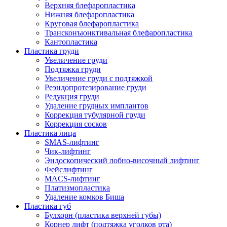
Верхняя блефаропластика
Нижняя блефаропластика
Круговая блефаропластика
Трансконъюнктивальная блефаропластика
Кантопластика
Пластика груди
Увеличение груди
Подтяжка груди
Увеличение груди с подтяжкой
Реэндопротезирование груди
Редукция груди
Удаление грудных имплантов
Коррекция тубулярной груди
Коррекция сосков
Пластика лица
SMAS-лифтинг
Чик-лифтинг
Эндоскопический лобно-височный лифтинг
Фейслифтинг
MACS-лифтинг
Платизмопластика
Удаление комков Биша
Пластика губ
Булхорн (пластика верхней губы)
Корнер лифт (подтяжка уголков рта)