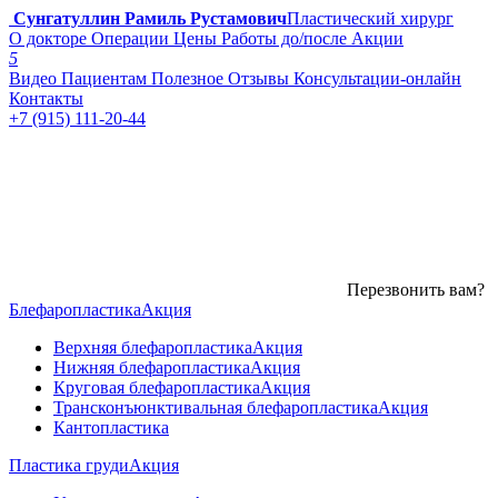
Сунгатуллин Рамиль Рустамович
Пластический хирург
О докторе
Операции
Цены
Работы до/после
Акции
5
Видео
Пациентам
Полезное
Отзывы
Консультации-онлайн
Контакты
+7 (915) 111-20-44
Перезвонить вам?
Блефаропластика
Акция
Верхняя блефаропластика
Акция
Нижняя блефаропластика
Акция
Круговая блефаропластика
Акция
Трансконъюнктивальная блефаропластика
Акция
Кантопластика
Пластика груди
Акция