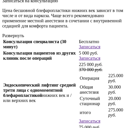
Записаться на консультацию
Цена бесшовной блефаропластики нижних век зависит в том
числе и от вида наркоза. Чаще всего рекомендовано
применение местной анестезии в сочетании с внутривенной
седацией для комфорта пациента.
Развернуть
Консультация специалиста (30
Бесплатно
минут)
Записаться
Консультация пациентов из других
5 000
руб.
клиник после операций
Записаться
225 000
руб.
370 000
руб.
225.000
Операция
руб.
Эндоскопический лифтинг средней
Общая
30.000
трети лица с одномоментной
анестезия
руб.
блефаропластикой
нижних век и /
Суточный
20.000
или верхних век
стационар
руб.
275.000
итого
руб.
Записаться
75 000
руб.