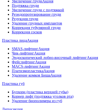
Увеличение груди
Акция
Подтяжка груди
Увеличение груди с подтяжкой
Реэндопротезирование груди
Редукция груди
Удаление грудных имплантов
Коррекция тубулярной груди
Коррекция сосков
Пластика лица
Акция
SMAS-лифтинг
Акция
Чик-лифтинг
Акция
Эндоскопический лобно-височный лифтинг
Акция
Фейслифтинг
Акция
MACS-лифтинг
Акция
Платизмопластика
Акция
Удаление комков Биша
Акция
Пластика губ
Булхорн (пластика верхней губы)
Корнер лифт (подтяжка уголков рта)
Удаление биополимера из губ
Липосакция