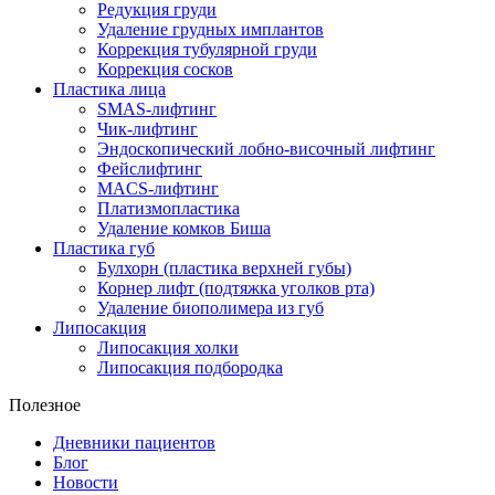
Редукция груди
Удаление грудных имплантов
Коррекция тубулярной груди
Коррекция сосков
Пластика лица
SMAS-лифтинг
Чик-лифтинг
Эндоскопический лобно-височный лифтинг
Фейслифтинг
MACS-лифтинг
Платизмопластика
Удаление комков Биша
Пластика губ
Булхорн (пластика верхней губы)
Корнер лифт (подтяжка уголков рта)
Удаление биополимера из губ
Липосакция
Липосакция холки
Липосакция подбородка
Полезное
Дневники пациентов
Блог
Новости