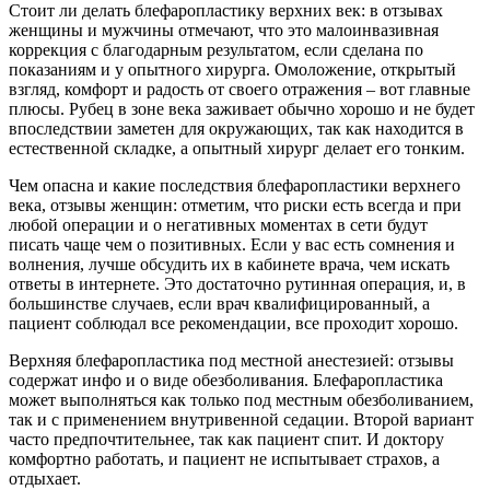
Стоит ли делать блефаропластику верхних век: в отзывах
женщины и мужчины отмечают, что это малоинвазивная
коррекция с благодарным результатом, если сделана по
показаниям и у опытного хирурга. Омоложение, открытый
взгляд, комфорт и радость от своего отражения – вот главные
плюсы. Рубец в зоне века заживает обычно хорошо и не будет
впоследствии заметен для окружающих, так как находится в
естественной складке, а опытный хирург делает его тонким.
Чем опасна и какие последствия блефаропластики верхнего
века, отзывы женщин: отметим, что риски есть всегда и при
любой операции и о негативных моментах в сети будут
писать чаще чем о позитивных. Если у вас есть сомнения и
волнения, лучше обсудить их в кабинете врача, чем искать
ответы в интернете. Это достаточно рутинная операция, и, в
большинстве случаев, если врач квалифицированный, а
пациент соблюдал все рекомендации, все проходит хорошо.
Верхняя блефаропластика под местной анестезией: отзывы
содержат инфо и о виде обезболивания. Блефаропластика
может выполняться как только под местным обезболиванием,
так и с применением внутривенной седации. Второй вариант
часто предпочтительнее, так как пациент спит. И доктору
комфортно работать, и пациент не испытывает страхов, а
отдыхает.