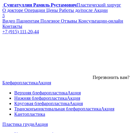
Сунгатуллин Рамиль Рустамович
Пластический хирург
О докторе
Операции
Цены
Работы до/после
Акции
5
Видео
Пациентам
Полезное
Отзывы
Консультации-онлайн
Контакты
+7 (915) 111-20-44
Перезвонить вам?
Блефаропластика
Акция
Верхняя блефаропластика
Акция
Нижняя блефаропластика
Акция
Круговая блефаропластика
Акция
Трансконъюнктивальная блефаропластика
Акция
Кантопластика
Пластика груди
Акция