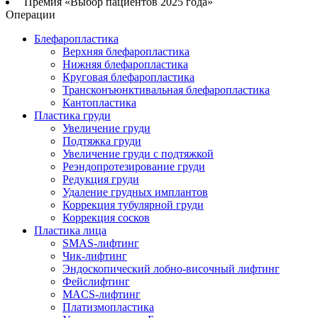
Премия «Выбор пациентов 2025 года»
Операции
Блефаропластика
Верхняя блефаропластика
Нижняя блефаропластика
Круговая блефаропластика
Трансконъюнктивальная блефаропластика
Кантопластика
Пластика груди
Увеличение груди
Подтяжка груди
Увеличение груди с подтяжкой
Реэндопротезирование груди
Редукция груди
Удаление грудных имплантов
Коррекция тубулярной груди
Коррекция сосков
Пластика лица
SMAS-лифтинг
Чик-лифтинг
Эндоскопический лобно-височный лифтинг
Фейслифтинг
MACS-лифтинг
Платизмопластика