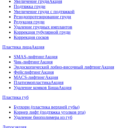
Увеличение груди
Акция
Подтяжка груди
Увеличение груди с подтяжкой
Реэндопротезирование груди
Редукция груди
Удаление грудных имплантов
Коррекция тубулярной груди
Коррекция сосков
Пластика лица
Акция
SMAS-лифтинг
Акция
Чик-лифтинг
Акция
Эндоскопический лобно-височный лифтинг
Акция
Фейслифтинг
Акция
MACS-лифтинг
Акция
Платизмопластика
Акция
Удаление комков Биша
Акция
Пластика губ
Булхорн (пластика верхней губы)
Корнер лифт (подтяжка уголков рта)
Удаление биополимера из губ
Липосакция