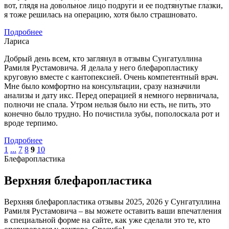
вот, глядя на довольное лицо подруги и ее подтянутые глазки,
я тоже решилась на операцию, хотя было страшновато.
Подробнее
Лариса
Добрый день всем, кто заглянул в отзывы Сунгатуллина
Рамиля Рустамовича. Я делала у него блефаропластику
круговую вместе с кантопексией. Очень компетентный врач.
Мне было комфортно на консультации, сразу назначили
анализы и дату икс. Перед операцией я немного нервничала,
полночи не спала. Утром нельзя было ни есть, не пить, это
конечно было трудно. Но почистила зубы, пополоскала рот и
вроде терпимо.
Подробнее
1
...
7
8
9
10
Блефаропластика
Верхняя блефаропластика
Верхняя блефаропластика отзывы 2025, 2026 у Сунгатуллина
Рамиля Рустамовича – вы можете оставить ваши впечатления
в специальной форме на сайте, как уже сделали это те, кто