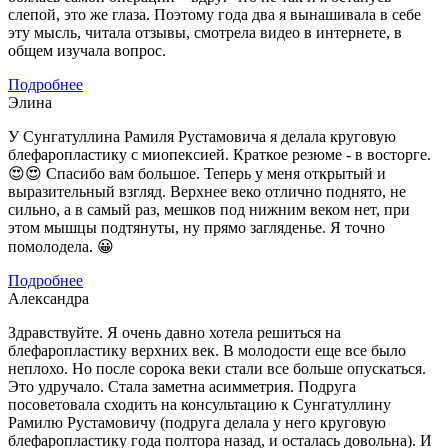
слепой, это же глаза. Поэтому года два я вынашивала в себе
эту мысль, читала отзывы, смотрела видео в интернете, в
общем изучала вопрос.
Подробнее
Элина
У Сунгатуллина Рамиля Рустамовича я делала круговую
блефаропластику с миопексией. Краткое резюме - в восторге.
😍😍 Спасибо вам большое. Теперь у меня открытый и
выразительный взгляд. Верхнее веко отлично поднято, не
сильно, а в самый раз, мешков под нижним веком нет, при
этом мышцы подтянуты, ну прямо загляденье. Я точно
помолодела. 😀
Подробнее
Александра
Здравствуйте. Я очень давно хотела решиться на
блефаропластику верхних век. В молодости еще все было
неплохо. Но после сорока веки стали все больше опускаться.
Это удручало. Стала заметна асимметрия. Подруга
посоветовала сходить на консультацию к Сунгатуллину
Рамилю Рустамовичу (подруга делала у него круговую
блефаропластику года полтора назад, и осталась довольна). И