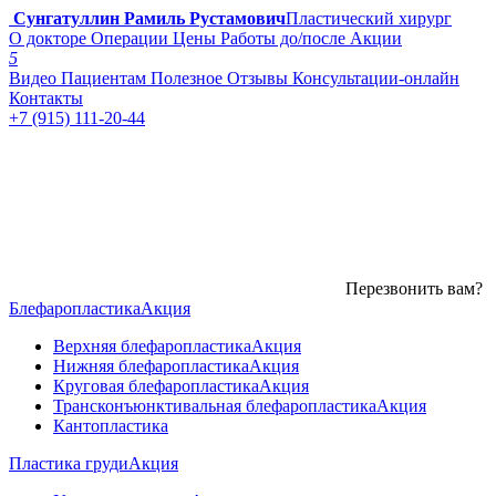
Сунгатуллин Рамиль Рустамович
Пластический хирург
О докторе
Операции
Цены
Работы до/после
Акции
5
Видео
Пациентам
Полезное
Отзывы
Консультации-онлайн
Контакты
+7 (915) 111-20-44
Перезвонить вам?
Блефаропластика
Акция
Верхняя блефаропластика
Акция
Нижняя блефаропластика
Акция
Круговая блефаропластика
Акция
Трансконъюнктивальная блефаропластика
Акция
Кантопластика
Пластика груди
Акция