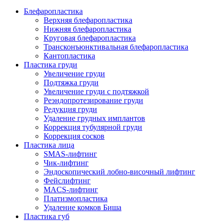
Блефаропластика
Верхняя блефаропластика
Нижняя блефаропластика
Круговая блефаропластика
Трансконъюнктивальная блефаропластика
Кантопластика
Пластика груди
Увеличение груди
Подтяжка груди
Увеличение груди с подтяжкой
Реэндопротезирование груди
Редукция груди
Удаление грудных имплантов
Коррекция тубулярной груди
Коррекция сосков
Пластика лица
SMAS-лифтинг
Чик-лифтинг
Эндоскопический лобно-височный лифтинг
Фейслифтинг
MACS-лифтинг
Платизмопластика
Удаление комков Биша
Пластика губ