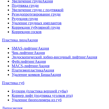
Увеличение груди
Акция
Подтяжка груди
Увеличение груди с подтяжкой
Реэндопротезирование груди
Редукция груди
Удаление грудных имплантов
Коррекция тубулярной груди
Коррекция сосков
Пластика лица
Акция
SMAS-лифтинг
Акция
Чик-лифтинг
Акция
Эндоскопический лобно-височный лифтинг
Акция
Фейслифтинг
Акция
MACS-лифтинг
Акция
Платизмопластика
Акция
Удаление комков Биша
Акция
Пластика губ
Булхорн (пластика верхней губы)
Корнер лифт (подтяжка уголков рта)
Удаление биополимера из губ
Липосакция