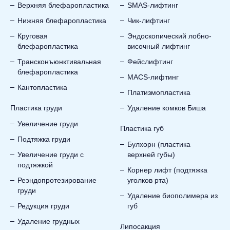
Верхняя блефаропластика
SMAS-лифтинг
Нижняя блефаропластика
Чик-лифтинг
Круговая
Эндоскопический лобно-
блефаропластика
височный лифтинг
Трансконъюнктивальная
Фейслифтинг
блефаропластика
MACS-лифтинг
Кантопластика
Платизмопластика
Пластика груди
Удаление комков Биша
Увеличение груди
Пластика губ
Подтяжка груди
Булхорн (пластика
Увеличение груди с
верхней губы)
подтяжкой
Корнер лифт (подтяжка
Реэндопротезирование
уголков рта)
груди
Удаление биополимера из
Редукция груди
губ
Удаление грудных
Липосакция