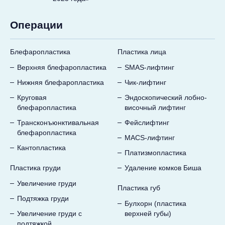
Операции
Блефаропластика
Пластика лица
Верхняя блефаропластика
SMAS-лифтинг
Нижняя блефаропластика
Чик-лифтинг
Круговая
Эндоскопический лобно-
блефаропластика
височный лифтинг
Трансконъюнктивальная
Фейслифтинг
блефаропластика
MACS-лифтинг
Кантопластика
Платизмопластика
Пластика груди
Удаление комков Биша
Увеличение груди
Пластика губ
Подтяжка груди
Булхорн (пластика
Увеличение груди с
верхней губы)
подтяжкой