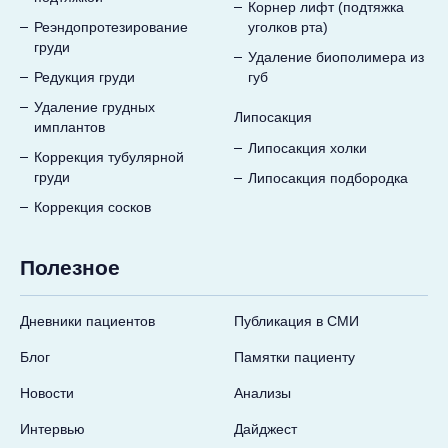
Корнер лифт (подтяжка
Реэндопротезирование
уголков рта)
груди
Удаление биополимера из
Редукция груди
губ
Удаление грудных
Липосакция
имплантов
Липосакция холки
Коррекция тубулярной
груди
Липосакция подбородка
Коррекция сосков
Полезное
Дневники пациентов
Публикация в СМИ
Блог
Памятки пациенту
Новости
Анализы
Интервью
Дайджест