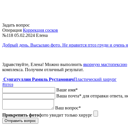
Задать вопрос
Операция
Коррекция сосков
№118
05.02.2024
Елена
Добрый день. Высылаю фото. Не нравится птоз груди и очень н
Здравствуйте, Елена! Можно выполнить
якорную мастопексию
комплекса. Получим отличный результат.
Сунгатуллин Рамиль Рустамович
Пластический хирург
#птоз
Ваше имя
*
Ваша почта
*
для отправки ответа, н
Ваш вопрос
*
Прикрепить фото
фото увидит только хирург
Отправить вопрос