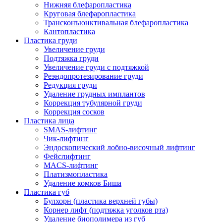
Нижняя блефаропластика
Круговая блефаропластика
Трансконъюнктивальная блефаропластика
Кантопластика
Пластика груди
Увеличение груди
Подтяжка груди
Увеличение груди с подтяжкой
Реэндопротезирование груди
Редукция груди
Удаление грудных имплантов
Коррекция тубулярной груди
Коррекция сосков
Пластика лица
SMAS-лифтинг
Чик-лифтинг
Эндоскопический лобно-височный лифтинг
Фейслифтинг
MACS-лифтинг
Платизмопластика
Удаление комков Биша
Пластика губ
Булхорн (пластика верхней губы)
Корнер лифт (подтяжка уголков рта)
Удаление биополимера из губ