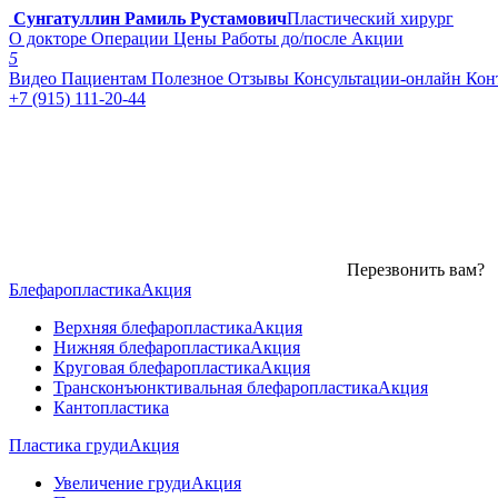
Сунгатуллин Рамиль Рустамович
Пластический хирург
О докторе
Операции
Цены
Работы до/после
Акции
5
Видео
Пациентам
Полезное
Отзывы
Консультации-онлайн
Кон
+7 (915) 111-20-44
Перезвонить вам?
Блефаропластика
Акция
Верхняя блефаропластика
Акция
Нижняя блефаропластика
Акция
Круговая блефаропластика
Акция
Трансконъюнктивальная блефаропластика
Акция
Кантопластика
Пластика груди
Акция
Увеличение груди
Акция