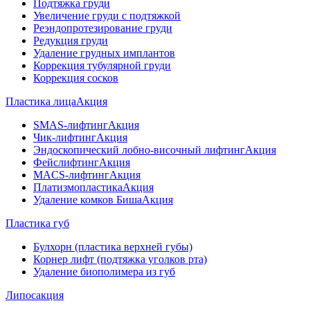
Подтяжка груди
Увеличение груди с подтяжкой
Реэндопротезирование груди
Редукция груди
Удаление грудных имплантов
Коррекция тубулярной груди
Коррекция сосков
Пластика лица
Акция
SMAS-лифтинг
Акция
Чик-лифтинг
Акция
Эндоскопический лобно-височный лифтинг
Акция
Фейслифтинг
Акция
MACS-лифтинг
Акция
Платизмопластика
Акция
Удаление комков Биша
Акция
Пластика губ
Булхорн (пластика верхней губы)
Корнер лифт (подтяжка уголков рта)
Удаление биополимера из губ
Липосакция